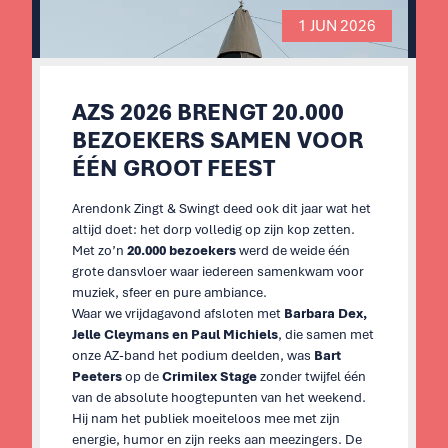
1 JUN 2026
AZS 2026 BRENGT 20.000
BEZOEKERS SAMEN VOOR
ÉÉN GROOT FEEST​
Arendonk Zingt & Swingt deed ook dit jaar wat het
altijd doet: het dorp volledig op zijn kop zetten.
Met zo’n
20.000 bezoekers
werd de weide één
grote dansvloer waar iedereen samenkwam voor
muziek, sfeer en pure ambiance.
Waar we vrijdagavond afsloten met
Barbara Dex,
Jelle Cleymans en Paul Michiels
, die samen met
onze AZ-band het podium deelden, was
Bart
Peeters
op de
Crimilex Stage
zonder twijfel één
van de absolute hoogtepunten van het weekend.
Hij nam het publiek moeiteloos mee met zijn
energie, humor en zijn reeks aan meezingers. De